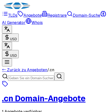
TLDs
Angebote
Registrare
Domain-Suche
AI Generator
Whois
USD
USD
← Zurück zu Angeboten
/
.
cn
.
cn
Domain-Angebote
1 Angebote verfügbar