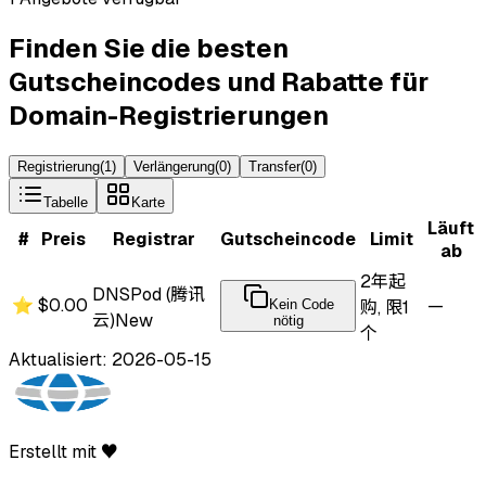
Finden Sie die besten
Gutscheincodes und Rabatte für
Domain-Registrierungen
Registrierung
(
1
)
Verlängerung
(
0
)
Transfer
(
0
)
Tabelle
Karte
Läuft
#
Preis
Registrar
Gutscheincode
Limit
ab
2年起
DNSPod (腾讯
⭐
$0.00
—
Kein Code
购, 限1
云)
New
nötig
个
Aktualisiert: 2026-05-15
Erstellt mit ♥