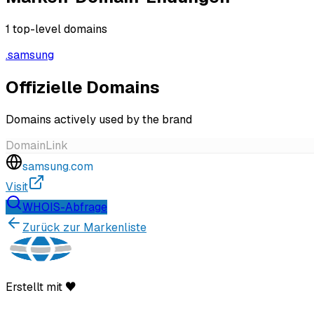
1
top-level domains
.
samsung
Offizielle Domains
Domains actively used by the brand
Domain
Link
samsung.com
Visit
WHOIS-Abfrage
Zurück zur Markenliste
Erstellt mit ♥