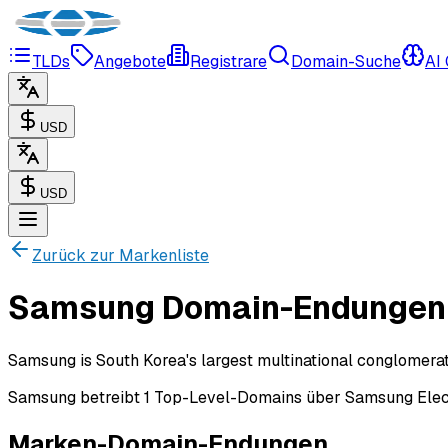
TLDs
Angebote
Registrare
Domain-Suche
AI
USD
USD
Zurück zur Markenliste
Samsung Domain-Endungen
Samsung is South Korea's largest multinational conglomerat
Samsung betreibt 1 Top-Level-Domains über Samsung Electr
Marken-Domain-Endungen