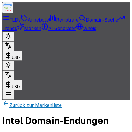
TLDs
Angebote
Registrare
Domain-Suche
Trends
Marken
AI Generator
Whois
USD
USD
Zurück zur Markenliste
Intel Domain-Endungen