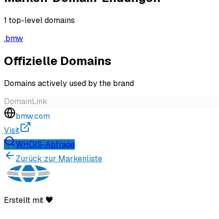
1
top-level domains
.
bmw
Offizielle Domains
Domains actively used by the brand
Domain
Link
bmw.com
Visit
WHOIS-Abfrage
Zurück zur Markenliste
Erstellt mit ♥