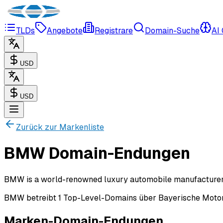
TLDs
Angebote
Registrare
Domain-Suche
AI
USD
USD
Zurück zur Markenliste
BMW Domain-Endungen
BMW is a world-renowned luxury automobile manufacturer b
BMW betreibt 1 Top-Level-Domains über Bayerische Moto
Marken-Domain-Endungen