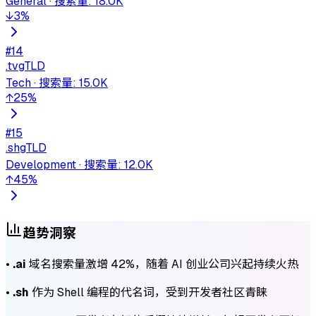
General
·
搜索量
:
18.0K
↓
3
%
#
14
.tv
gTLD
Tech
·
搜索量
:
15.0K
↑
25
%
#
15
.sh
gTLD
Development
·
搜索量
:
12.0K
↑
45
%
趋势洞察
•
.ai
域名搜索量激增 42%，随着 AI 创业公司兴起持续火热
•
.sh
作为 Shell 编程的代名词，受到开发者社区青睐