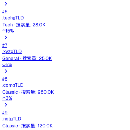
#
6
.tech
gTLD
Tech
·
搜索量
:
28.0K
↑
15
%
#
7
.xyz
gTLD
General
·
搜索量
:
25.0K
↓
5
%
#
8
.com
gTLD
Classic
·
搜索量
:
980.0K
↑
3
%
#
9
.net
gTLD
Classic
·
搜索量
:
120.0K