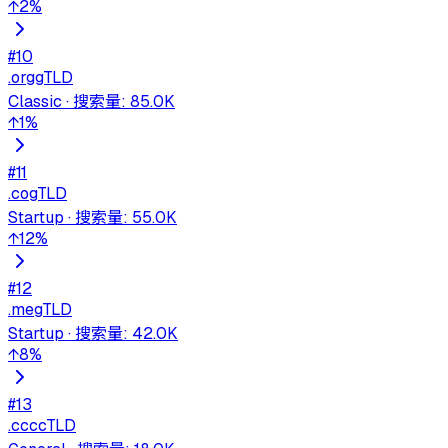
↑
2
%
#
10
.org
gTLD
Classic
·
搜索量
:
85.0K
↑
1
%
#
11
.co
gTLD
Startup
·
搜索量
:
55.0K
↑
12
%
#
12
.me
gTLD
Startup
·
搜索量
:
42.0K
↑
8
%
#
13
.cc
ccTLD