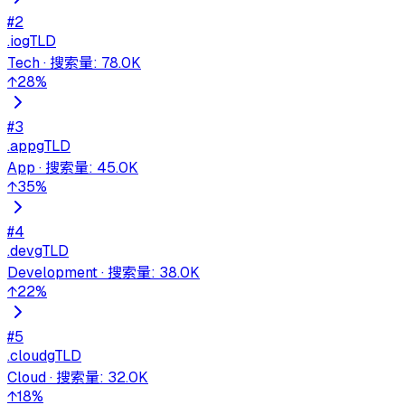
#
2
.io
gTLD
Tech
·
搜索量
:
78.0K
↑
28
%
#
3
.app
gTLD
App
·
搜索量
:
45.0K
↑
35
%
#
4
.dev
gTLD
Development
·
搜索量
:
38.0K
↑
22
%
#
5
.cloud
gTLD
Cloud
·
搜索量
:
32.0K
↑
18
%