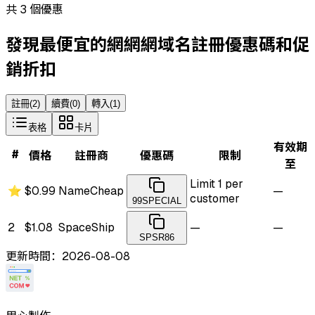
共 3 個優惠
發現最便宜的網網網域名註冊優惠碼和促
銷折扣
註冊
(
2
)
續費
(
0
)
轉入
(
1
)
表格
卡片
有效期
#
價格
註冊商
優惠碼
限制
至
Limit 1 per
⭐
$0.99
NameCheap
—
customer
99SPECIAL
2
$1.08
SpaceShip
—
—
SPSR86
更新時間：2026-08-08