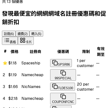
共 13 個優惠
發現最便宜的網網網域名註冊優惠碼和促
銷折扣
註冊
(
6
)
續費
(
2
)
轉入
(
5
)
表格
卡片
有效
#
價格
註冊商
優惠碼
限制
期至
1 per
⭐
$1.18
Spaceship
—
SPSR86
customer
2
$1.19
Namecheap
—
—
99SPECIAL
20 per
3
$1.66
NicNames
—
TLDES100
customer
4
$2.18
Namecheap
—
—
COUPONFCNC