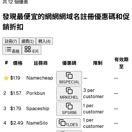
共 12 個優惠
發現最便宜的網網網域名註冊優惠碼和促
銷折扣
註冊
(
7
)
續費
(
1
)
轉入
(
4
)
表格
卡片
有效期
#
價格
註冊商
優惠碼
限制
至
⭐
$1.19
Namecheap
—
—
99SPECIAL
3 per
2
$1.57
Porkbun
—
customer
MRKEHEL
1 per
3
$1.79
Spaceship
—
customer
SPSR86
1 per
4
$2.49
NameSilo
—
TLDES
customer