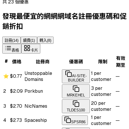
共 23 個優惠
發現最便宜的網網網域名註冊優惠碼和促
銷折扣
註冊
(
14
)
續費
(
1
)
轉入
(
8
)
表格
卡片
有效
#
價格
註冊商
優惠碼
限制
期至
Unstoppable
1 per
⭐
$0.77
—
AI-SITE-
Domains
customer
BUILDER
3 per
2
$2.09
Porkbun
—
customer
MRKEHEL
20 per
3
$2.70
NicNames
—
customer
TLDES100
1 per
4
$2.73
Spaceship
—
SPSR86
customer