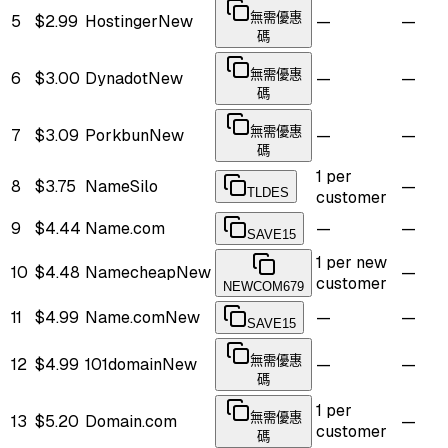
無需優惠
5
$2.99
Hostinger
New
—
—
碼
無需優惠
6
$3.00
Dynadot
New
—
—
碼
無需優惠
7
$3.09
Porkbun
New
—
—
碼
1 per
8
$3.75
NameSilo
—
TLDES
customer
9
$4.44
Name.com
—
—
SAVE15
1 per new
10
$4.48
Namecheap
New
—
customer
NEWCOM679
11
$4.99
Name.com
New
—
—
SAVE15
無需優惠
12
$4.99
101domain
New
—
—
碼
1 per
無需優惠
13
$5.20
Domain.com
—
customer
碼