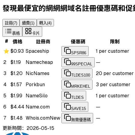
發現最便宜的網網網域名註冊優惠碼和促
註冊
(
7
)
續費
(
1
)
轉入
(
4
)
表格
卡片
#
價格
註冊商
優惠碼
限制
⭐
$0.93
Spaceship
1 per customer
SPSR86
2
$1.19
Namecheap
—
99SPECIAL
3
$1.20
NicNames
20 per customer
TLDES100
4
$1.57
Porkbun
3 per customer
MRKEHEL
5
$1.99
NameSilo
1 per customer
TLDES
6
$4.44
Name.com
—
SAVE15
7
$1.48
Whois.com
New
—
無需優惠碼
更新時間：2026-05-15