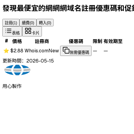
發現最便宜的網網網域名註冊優惠碼和促
註冊
(
1
)
續費
(
0
)
轉入
(
0
)
表格
卡片
#
價格
註冊商
優惠碼
限制
有效期至
⭐
$2.88
Whois.com
New
—
—
無需優惠碼
更新時間：2026-05-15
用心製作