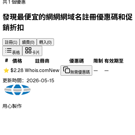
共 1 個優惠
發現最便宜的網網網域名註冊優惠碼和促
銷折扣
註冊
(
1
)
續費
(
0
)
轉入
(
0
)
表格
卡片
#
價格
註冊商
優惠碼
限制
有效期至
⭐
$2.28
Whois.com
New
—
—
無需優惠碼
更新時間：2026-05-15
用心製作