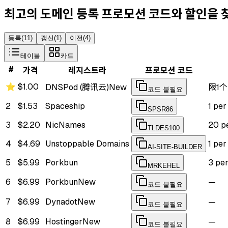
최고의 도메인 등록 프로모션 코드와 할인을
등록
(
11
)
갱신
(
1
)
이전
(
4
)
테이블
카드
#
가격
레지스트라
프로모션 코드
⭐
$1.00
DNSPod (腾讯云)
New
限1个
코드 불필요
2
$1.53
Spaceship
1 pe
SPSR86
3
$2.20
NicNames
20 p
TLDES100
4
$4.69
Unstoppable Domains
1 pe
AI-SITE-BUILDER
5
$5.99
Porkbun
3 pe
MRKEHEL
6
$6.99
Porkbun
New
—
코드 불필요
7
$6.99
Dynadot
New
—
코드 불필요
8
$6.99
Hostinger
New
—
코드 불필요