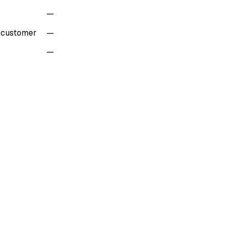
—
r customer
—
—