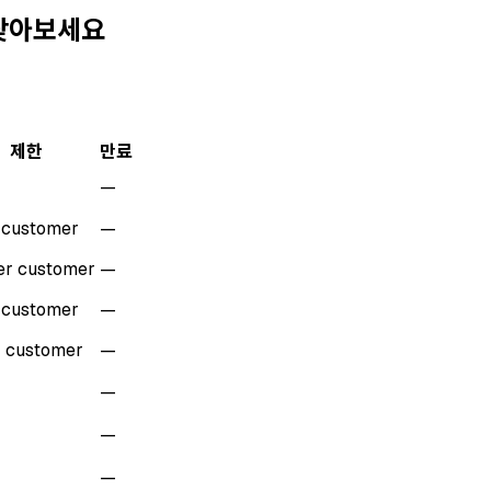
 찾아보세요
제한
만료
—
r customer
—
er customer
—
r customer
—
r customer
—
—
—
—