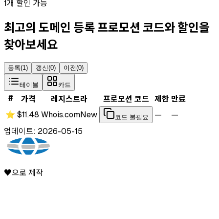
1개 할인 가능
최고의 도메인 등록 프로모션 코드와 할인을
찾아보세요
등록
(
1
)
갱신
(
0
)
이전
(
0
)
테이블
카드
#
가격
레지스트라
프로모션 코드
제한
만료
⭐
$11.48
Whois.com
New
—
—
코드 불필요
업데이트: 2026-05-15
♥으로 제작