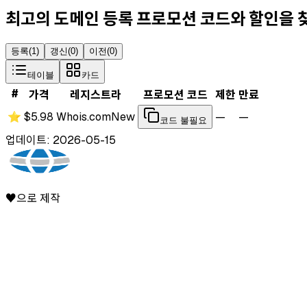
최고의 도메인 등록 프로모션 코드와 할인을
등록
(
1
)
갱신
(
0
)
이전
(
0
)
테이블
카드
#
가격
레지스트라
프로모션 코드
제한
만료
⭐
$5.98
Whois.com
New
—
—
코드 불필요
업데이트: 2026-05-15
♥으로 제작