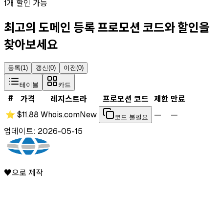
1개 할인 가능
최고의 도메인 등록 프로모션 코드와 할인을
찾아보세요
등록
(
1
)
갱신
(
0
)
이전
(
0
)
테이블
카드
#
가격
레지스트라
프로모션 코드
제한
만료
⭐
$11.88
Whois.com
New
—
—
코드 불필요
업데이트: 2026-05-15
♥으로 제작