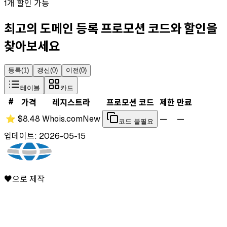
1개 할인 가능
최고의 도메인 등록 프로모션 코드와 할인을
찾아보세요
등록
(
1
)
갱신
(
0
)
이전
(
0
)
테이블
카드
#
가격
레지스트라
프로모션 코드
제한
만료
⭐
$8.48
Whois.com
New
—
—
코드 불필요
업데이트: 2026-05-15
♥으로 제작