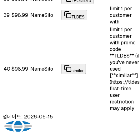
LEONID10
limit 1 per
39
$98.99
NameSilo
customer
TLDES
with
limit 1 per
customer
with promo
code
**TLDES** (if
you've never
40
$98.99
NameSilo
used
similar
[**similar**]
(https://tldes
first-time
user
restriction
may apply
업데이트: 2026-05-15