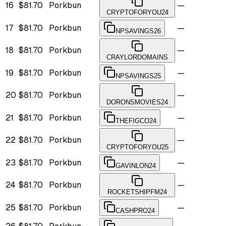
16
$81.70
Porkbun
—
CRYPTOFORYOU24
17
$81.70
Porkbun
—
NPSAVINGS26
18
$81.70
Porkbun
—
CRAYLORDOMAINS
19
$81.70
Porkbun
—
NPSAVINGS25
20
$81.70
Porkbun
—
DORONSMOVIES24
21
$81.70
Porkbun
—
THEFIGCO24
22
$81.70
Porkbun
—
CRYPTOFORYOU25
23
$81.70
Porkbun
—
GAVINLON24
24
$81.70
Porkbun
—
ROCKETSHIPFM24
25
$81.70
Porkbun
—
CASHPRO24