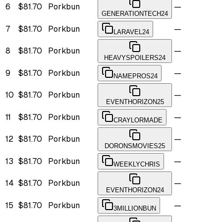
6
$81.70
Porkbun
—
GENERATIONTECH24
7
$81.70
Porkbun
—
LARAVEL24
8
$81.70
Porkbun
—
HEAVYSPOILERS24
9
$81.70
Porkbun
—
NAMEPROS24
10
$81.70
Porkbun
—
EVENTHORIZON25
11
$81.70
Porkbun
—
CRAYLORMADE
12
$81.70
Porkbun
—
DORONSMOVIES25
13
$81.70
Porkbun
—
WEEKLYCHRIS
14
$81.70
Porkbun
—
EVENTHORIZON24
15
$81.70
Porkbun
—
3MILLIONBUN