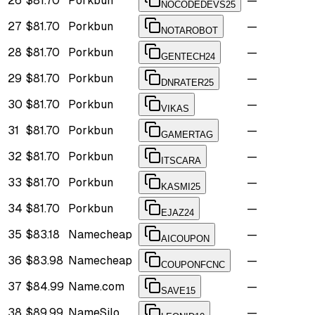
26
$81.70
Porkbun
—
NOCODEDEVS25
27
$81.70
Porkbun
—
NOTAROBOT
28
$81.70
Porkbun
—
GENTECH24
29
$81.70
Porkbun
—
DNRATER25
30
$81.70
Porkbun
—
VIKAS
31
$81.70
Porkbun
—
GAMERTAG
32
$81.70
Porkbun
—
ITSCARA
33
$81.70
Porkbun
—
KASMI25
34
$81.70
Porkbun
—
EJAZ24
35
$83.18
Namecheap
—
AICOUPON
36
$83.98
Namecheap
—
COUPONFCNC
37
$84.99
Name.com
—
SAVE15
38
$89.99
NameSilo
—