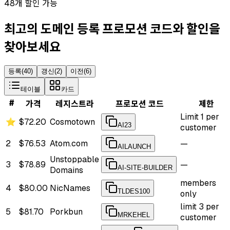
48개 할인 가능
최고의 도메인 등록 프로모션 코드와 할인을
찾아보세요
등록
(
40
)
갱신
(
2
)
이전
(
6
)
테이블
카드
#
가격
레지스트라
프로모션 코드
제한
Limit 1 per
⭐
$72.20
Cosmotown
AI23
customer
2
$76.53
Atom.com
—
AILAUNCH
Unstoppable
3
$78.89
—
AI-SITE-BUILDER
Domains
members
4
$80.00
NicNames
TLDES100
only
limit 3 per
5
$81.70
Porkbun
MRKEHEL
customer