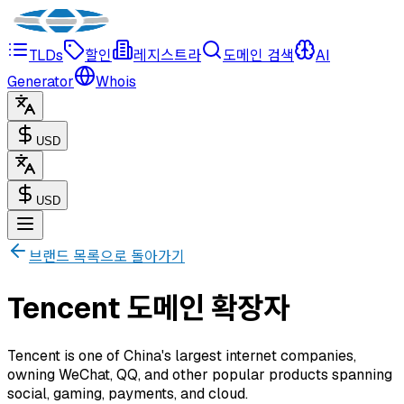
TLDs
할인
레지스트라
도메인 검색
AI
Generator
Whois
USD
USD
브랜드 목록으로 돌아가기
Tencent 도메인 확장자
Tencent is one of China's largest internet companies,
owning WeChat, QQ, and other popular products spanning
social, gaming, payments, and cloud.