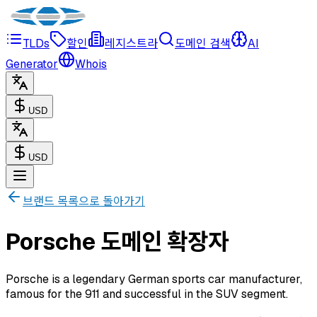
TLDs
할인
레지스트라
도메인 검색
AI
Generator
Whois
USD
USD
브랜드 목록으로 돌아가기
Porsche 도메인 확장자
Porsche is a legendary German sports car manufacturer,
famous for the 911 and successful in the SUV segment.