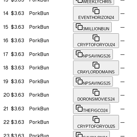
WEEKLYCHRIS
14
$3.63
PorkBun
—
EVENTHORIZON24
15
$3.63
PorkBun
—
3MILLIONBUN
16
$3.63
PorkBun
—
CRYPTOFORYOU24
17
$3.63
PorkBun
—
NPSAVINGS26
18
$3.63
PorkBun
—
CRAYLORDOMAINS
19
$3.63
PorkBun
—
NPSAVINGS25
20
$3.63
PorkBun
—
DORONSMOVIES24
21
$3.63
PorkBun
—
THEFIGCO24
22
$3.63
PorkBun
—
CRYPTOFORYOU25
23
$3.63
PorkBun
—