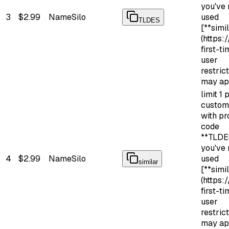
you've
3
$2.99
NameSilo
used
TLDES
[**simi
(https:/
first-t
user
restric
may ap
limit 1 
custom
with p
code
**TLDES
you've
4
$2.99
NameSilo
used
similar
[**simi
(https:/
first-t
user
restric
may ap