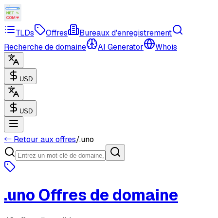
TLDs
Offres
Bureaux d'enregistrement
Recherche de domaine
AI Generator
Whois
USD
USD
← Retour aux offres
/
.
uno
.
uno
Offres de domaine