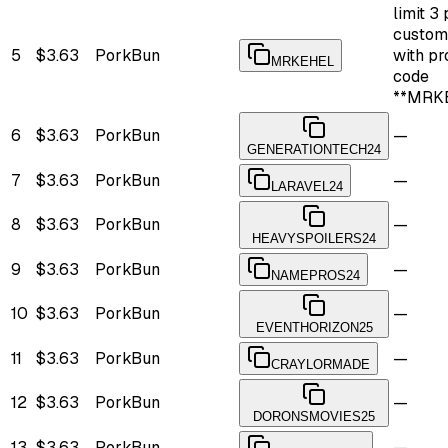
limit 3
custom
5
$3.63
PorkBun
with p
MRKEHEL
code
**MRK
6
$3.63
PorkBun
—
GENERATIONTECH24
7
$3.63
PorkBun
—
LARAVEL24
8
$3.63
PorkBun
—
HEAVYSPOILERS24
9
$3.63
PorkBun
—
NAMEPROS24
10
$3.63
PorkBun
—
EVENTHORIZON25
11
$3.63
PorkBun
—
CRAYLORMADE
12
$3.63
PorkBun
—
DORONSMOVIES25
13
$3.63
PorkBun
—