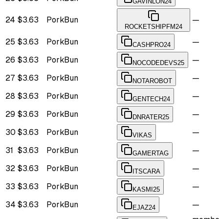
GAVINLON24
24
$3.63
PorkBun
—
ROCKETSHIPFM24
25
$3.63
PorkBun
—
CASHPRO24
26
$3.63
PorkBun
—
NOCODEDEVS25
27
$3.63
PorkBun
—
NOTAROBOT
28
$3.63
PorkBun
—
GENTECH24
29
$3.63
PorkBun
—
DNRATER25
30
$3.63
PorkBun
—
VIKAS
31
$3.63
PorkBun
—
GAMERTAG
32
$3.63
PorkBun
—
ITSCARA
33
$3.63
PorkBun
—
KASMI25
34
$3.63
PorkBun
—
EJAZ24