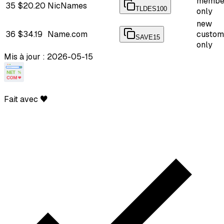
membe
35
$20.20
NicNames
TLDES100
only
new
36
$34.19
Name.com
custom
SAVE15
only
Mis à jour : 2026-05-15
Fait avec ♥