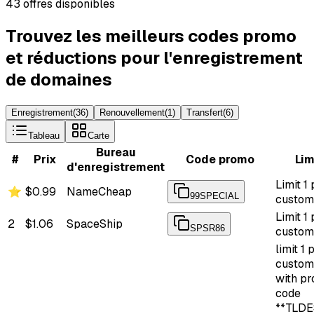
43 offres disponibles
Trouvez les meilleurs codes promo
et réductions pour l'enregistrement
de domaines
Enregistrement
(
36
)
Renouvellement
(
1
)
Transfert
(
6
)
Tableau
Carte
Bureau
#
Prix
Code promo
Lim
d'enregistrement
Limit 1
⭐
$0.99
NameCheap
99SPECIAL
custom
Limit 1
2
$1.06
SpaceShip
SPSR86
custom
limit 1 
custom
with p
code
**TLDES