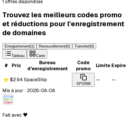
1 offres disponibles
Trouvez les meilleurs codes promo
et réductions pour l'enregistrement
de domaines
Enregistrement
(
1
)
Renouvellement
(
0
)
Transfert
(
0
)
Tableau
Carte
Bureau
Code
#
Prix
Limite
Expire
d'enregistrement
promo
⭐
$2.94
SpaceShip
—
—
SPSR86
Mis à jour : 2026-08-08
Fait avec ♥