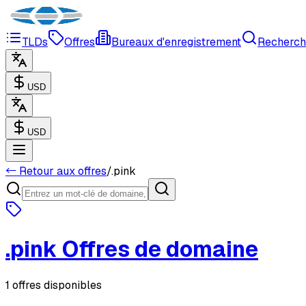
TLDs
Offres
Bureaux d'enregistrement
Recherch
USD
USD
← Retour aux offres
/
.
pink
.
pink
Offres de domaine
1 offres disponibles