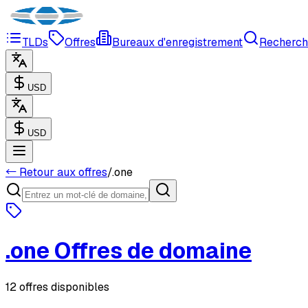
TLDs
Offres
Bureaux d'enregistrement
Recherch
USD
USD
← Retour aux offres
/
.
one
.
one
Offres de domaine
12 offres disponibles