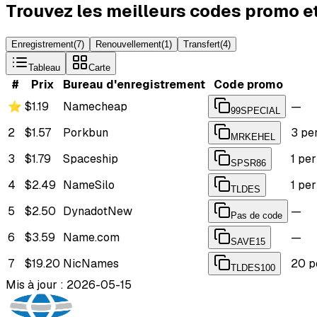
Trouvez les meilleurs codes promo e
Enregistrement
(
7
)
Renouvellement
(
1
)
Transfert
(
4
)
Tableau
Carte
#
Prix
Bureau d'enregistrement
Code promo
⭐
$1.19
Namecheap
—
99SPECIAL
2
$1.57
Porkbun
3 pe
MRKEHEL
3
$1.79
Spaceship
1 pe
SPSR86
4
$2.49
NameSilo
1 pe
TLDES
5
$2.50
Dynadot
New
—
Pas de code
6
$3.59
Name.com
—
SAVE15
7
$19.20
NicNames
20 p
TLDES100
Mis à jour : 2026-05-15