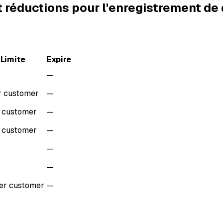
t réductions pour l'enregistrement d
Limite
Expire
—
r customer
—
r customer
—
r customer
—
—
—
er customer
—