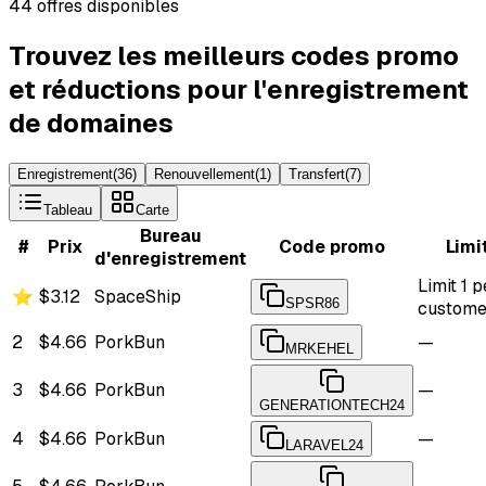
44 offres disponibles
Trouvez les meilleurs codes promo
et réductions pour l'enregistrement
de domaines
Enregistrement
(
36
)
Renouvellement
(
1
)
Transfert
(
7
)
Tableau
Carte
Bureau
#
Prix
Code promo
Limi
d'enregistrement
Limit 1 p
⭐
$3.12
SpaceShip
SPSR86
custome
2
$4.66
PorkBun
—
MRKEHEL
3
$4.66
PorkBun
—
GENERATIONTECH24
4
$4.66
PorkBun
—
LARAVEL24