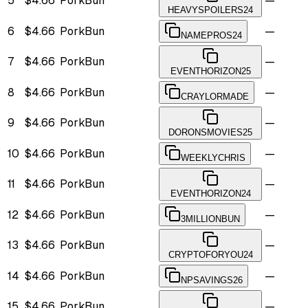
5
$4.66
PorkBun
—
HEAVYSPOILERS24
6
$4.66
PorkBun
—
NAMEPROS24
7
$4.66
PorkBun
—
EVENTHORIZON25
8
$4.66
PorkBun
—
CRAYLORMADE
9
$4.66
PorkBun
—
DORONSMOVIES25
10
$4.66
PorkBun
—
WEEKLYCHRIS
11
$4.66
PorkBun
—
EVENTHORIZON24
12
$4.66
PorkBun
—
3MILLIONBUN
13
$4.66
PorkBun
—
CRYPTOFORYOU24
14
$4.66
PorkBun
—
NPSAVINGS26
15
$4.66
PorkBun
—