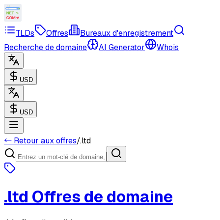
TLDs
Offres
Bureaux d'enregistrement
Recherche de domaine
AI Generator
Whois
USD
USD
← Retour aux offres
/
.
ltd
.
ltd
Offres de domaine