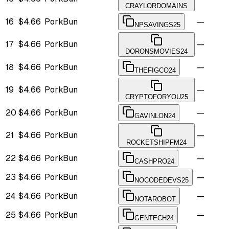
CRAYLORDOMAINS
16
$4.66
PorkBun
—
NPSAVINGS25
17
$4.66
PorkBun
—
DORONSMOVIES24
18
$4.66
PorkBun
—
THEFIGCO24
19
$4.66
PorkBun
—
CRYPTOFORYOU25
20
$4.66
PorkBun
—
GAVINLON24
21
$4.66
PorkBun
—
ROCKETSHIPFM24
22
$4.66
PorkBun
—
CASHPRO24
23
$4.66
PorkBun
—
NOCODEDEVS25
24
$4.66
PorkBun
—
NOTAROBOT
25
$4.66
PorkBun
—
GENTECH24