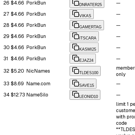
26
$4.66
PorkBun
—
DNRATER25
27
$4.66
PorkBun
—
VIKAS
28
$4.66
PorkBun
—
GAMERTAG
29
$4.66
PorkBun
—
ITSCARA
30
$4.66
PorkBun
—
KASMI25
31
$4.66
PorkBun
—
EJAZ24
member
32
$5.20
NicNames
TLDES100
only
33
$8.69
Name.com
—
SAVE15
34
$12.73
NameSilo
—
LEONID10
limit 1 p
custome
with pr
code
**TLDES*