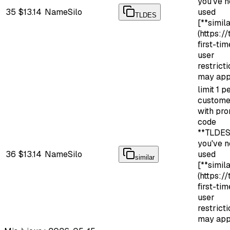
you've 
35
$13.14
NameSilo
used
TLDES
[**simila
(https://
first-tim
user
restricti
may app
limit 1 p
custome
with pr
code
**TLDES*
you've 
36
$13.14
NameSilo
used
similar
[**simila
(https://
first-tim
user
restricti
may app