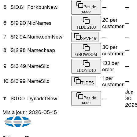
5
$10.81
Porkbun
New
—
—
Pas de
code
20 per
6
$12.20
NicNames
—
customer
TLDES100
7
$12.94
Name.com
New
—
—
SAVE15
30 per
8
$12.98
Namecheap
—
customer
GROWDOM
133 per
9
$13.49
NameSilo
—
order
LEONID10
1 per
10
$13.99
NameSilo
—
TLDES
customer
Jun
11
$0.00
Dynadot
New
—
30,
Pas de
code
202
Mis à jour : 2026-05-15