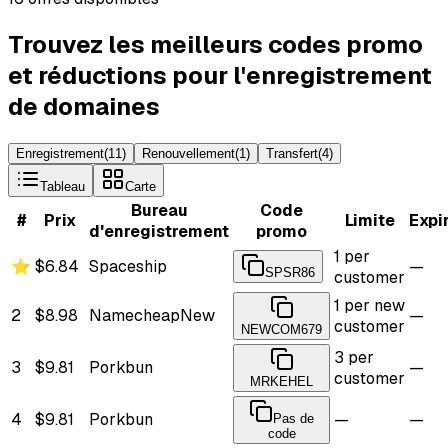
Trouvez les meilleurs codes promo
et réductions pour l'enregistrement
de domaines
Enregistrement
(
11
)
Renouvellement
(
1
)
Transfert
(
4
)
Tableau
Carte
Bureau
Code
#
Prix
Limite
Expi
d'enregistrement
promo
1 per
⭐
$6.84
Spaceship
—
SPSR86
customer
1 per new
2
$8.98
Namecheap
New
—
customer
NEWCOM679
3 per
3
$9.81
Porkbun
—
customer
MRKEHEL
4
$9.81
Porkbun
—
—
Pas de
code