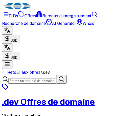
TLDs
Offres
Bureaux d'enregistrement
Recherche de domaine
AI Generator
Whois
USD
USD
← Retour aux offres
/
.
dev
.
dev
Offres de domaine
16 offres disponibles