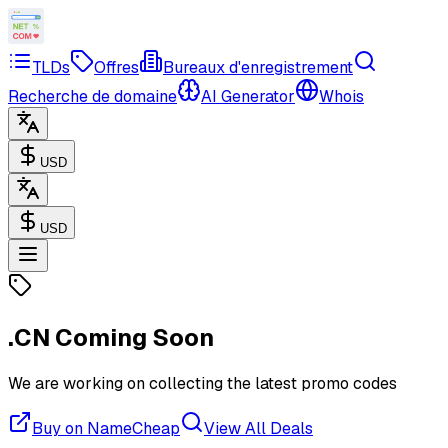
TLDs
Offres
Bureaux d'enregistrement
Recherche de domaine
AI Generator
Whois
USD
USD
.CN
Coming Soon
We are working on collecting the latest promo codes
Buy on NameCheap
View All Deals