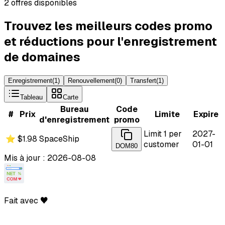
2 offres disponibles
Trouvez les meilleurs codes promo
et réductions pour l'enregistrement
de domaines
Enregistrement
(
1
)
Renouvellement
(
0
)
Transfert
(
1
)
Tableau
Carte
Bureau
Code
#
Prix
Limite
Expire
d'enregistrement
promo
Limit 1 per
2027-
⭐
$1.98
SpaceShip
customer
01-01
DOM80
Mis à jour : 2026-08-08
Fait avec ♥