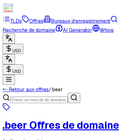
TLDs
Offres
Bureaux d'enregistrement
Recherche de domaine
AI Generator
Whois
USD
USD
← Retour aux offres
/
.beer
.beer
Offres de domaine