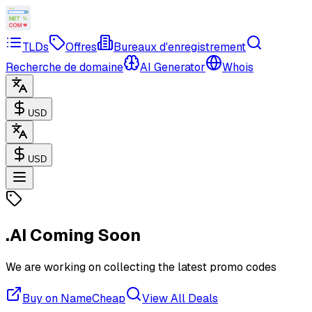
TLDs
Offres
Bureaux d'enregistrement
Recherche de domaine
AI Generator
Whois
USD
USD
.AI
Coming Soon
We are working on collecting the latest promo codes
Buy on NameCheap
View All Deals